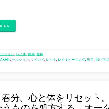
ADING
“
音
燈
-
オ
ー
セッション
,
レイキ
,
健康
,
整体
ダ
AKARi
,
セッション
,
マインド
,
レイキ
,
レイキヒーリング
,
思考
,
掘り下げ
ー
メ
イ
ド
調
律
-
】春分、心と体をリセット
に
つ
合うものを処方する「オー
い