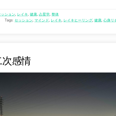
方
】
春
セッション
,
レイキ
,
健康
,
占星学
,
整体
分
Tags:
セッション
,
マインド
,
レイキ
,
レイキヒーリング
,
健康
,
心身リ
、
心
と
体
を
リ
セ
二次感情
ッ
ト
。
今
の
あ
な
た
に
合
う