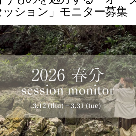
て
セッション」モニター募集
”