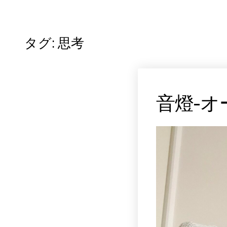
タグ:
思考
音燈-オ