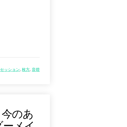
セッション
,
枚方
,
音燈
。今のあ
ダーメイ