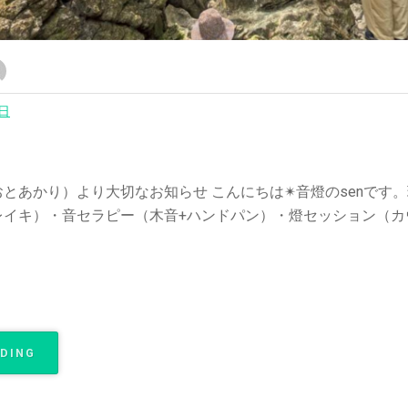
2日
とあかり）より大切なお知らせ こんにちは✴︎音燈のsenです。
イキ）・音セラピー（木音+ハンドパン）・燈セッション（カウ
ADING
“
【
枚