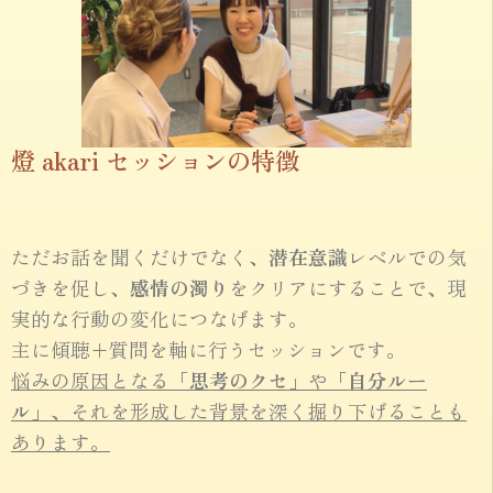
燈 akari セッションの特徴
ただお話を聞くだけでなく、
潜在意識
レベルでの気
づきを促し、
感情の濁り
をクリアにすることで、現
実的な行動の変化につなげます。
主に傾聴+質問を軸に行うセッションです。
悩みの原因となる
「思考のクセ」
や
「自分ルー
ル」
、それを形成した背景を深く掘り下げることも
あります。