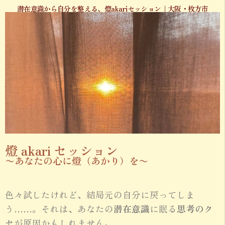
潜在意識から自分を整える、燈akariセッション｜大阪・枚方市
燈 akari セッション
〜あなたの心に燈（あかり）を〜
色々試したけれど、結局元の自分に戻ってしま
う……。それは、あなたの
潜在意識
に眠る
思考のク
セ
が原因かもしれません。