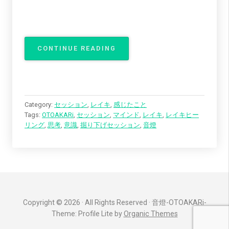
CONTINUE READING
“
自
分
の
気
持
Category:
セッション
,
レイキ
,
感じたこと
ち
Tags:
OTOAKARi
,
セッション
,
マインド
,
レイキ
,
レイキヒー
に
リング
,
思考
,
意識
,
掘り下げセッション
,
音燈
気
付
く
”
Copyright © 2026 · All Rights Reserved · 音燈-OTOAKARi-
Theme: Profile Lite by
Organic Themes